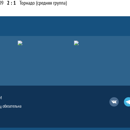
09
2 : 1
Торнадо (средняя группа)
И
Вконтакт
обязательна
ru