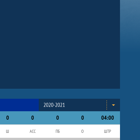
2020-2021
0
0
0
0
04:00
Ш
АСС
ПБ
О
ШТР