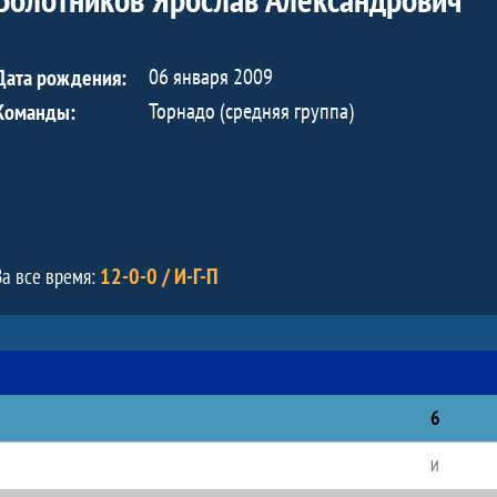
06 января 2009
Дата рождения:
Торнадо (средняя группа)
Команды:
12-0-0 / И-Г-П
За все время:
6
И