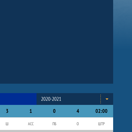
2020-2021
3
1
0
4
02:00
Ш
АСС
ПБ
О
ШТР