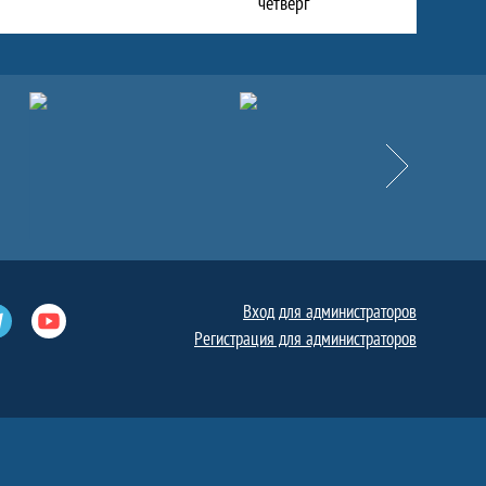
четверг
Вперёд
Вход для администраторов
е
Телеграм
Ютуб
Регистрация для администраторов