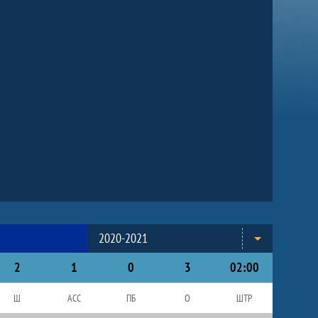
2020-2021
2
1
0
3
02:00
Ш
АСС
ПБ
О
ШТР