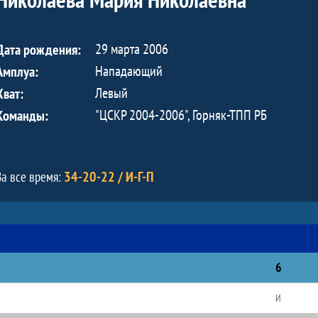
29 марта 2006
Дата рождения:
Нападающий
Амплуа:
Левый
Хват:
"ЦСКР 2004-2006", Горняк-ТПП РБ
Команды:
34-20-22 / И-Г-П
За все время:
6
И