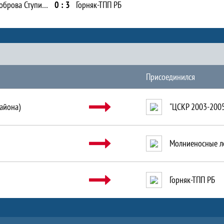
СШОР им. В.М. Боброва Ступино
0 : 3
Горняк-ТПП РБ
Присоединился
айона)
"ЦСКР 2003-200
Молниеносные л
Горняк-ТПП РБ