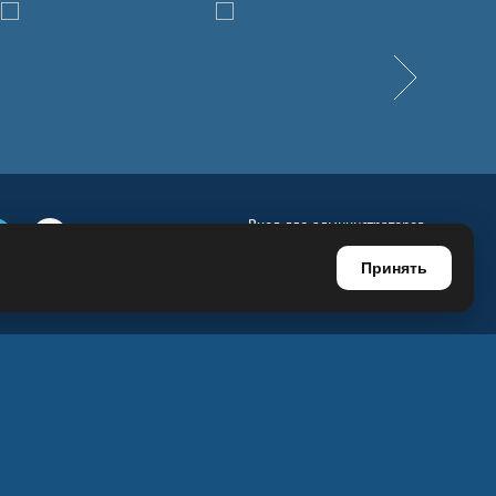
Вперёд
Вход для администраторов
е
Телеграм
Ютуб
Регистрация для администраторов
Принять