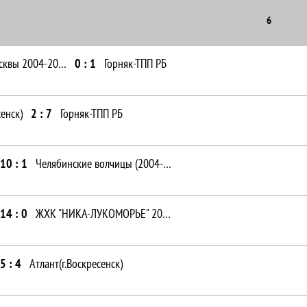
6
ФСО Хоккей Москвы 2004-2006
0 : 1
Горняк-ТПП РБ
сенск)
2 : 7
Горняк-ТПП РБ
10 : 1
Челябинские волчицы (2004-2006)
14 : 0
ЖХК "НИКА-ЛУКОМОРЬЕ" 2004
5 : 4
Атлант(г.Воскресенск)