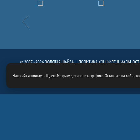
Партнёры
Назад
© 2007 - 2026 ЗОЛОТАЯ ШАЙБА |
ПОЛИТИКА КОНФИДЕНЦИАЛЬНОСТ
При использовании материалов сайта, ссылка на сайт
https://goldenpuck.
Наш сайт использует Яндекс.Метрику для анализа трафика. Оставаясь на сайте, в