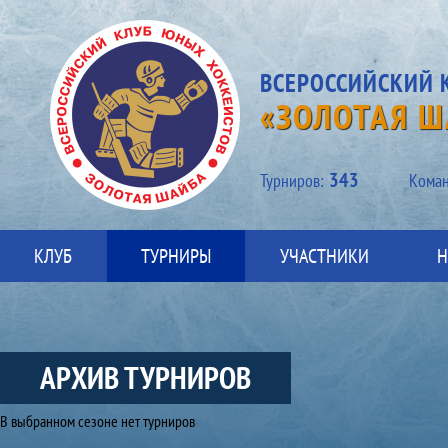
ВСЕРОССИЙСКИЙ 
«ЗОЛОТАЯ Ш
343
Турниров:
Kоман
КЛУБ
ТУРНИРЫ
УЧАСТНИКИ
Н
АРХИВ ТУРНИРОВ
Архив турниров
В выбранном сезоне нет турниров