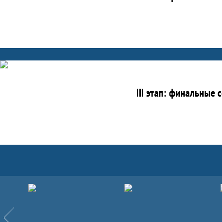
III этап: финальные
Партнёры
Назад